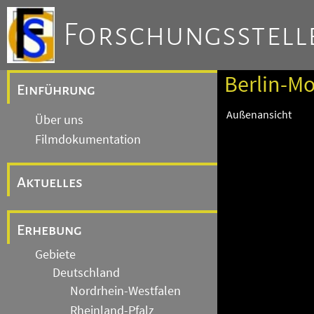
Forschungsstelle
Berlin-Mo
Einführung
Außenansicht
Über uns
Filmdokumentation
Aktuelles
Erhebung
Gebiete
Deutschland
Nordrhein-Westfalen
Rheinland-Pfalz