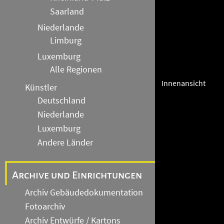
Saarland
Niederlande
Limburg
Luxemburg
Alle Regionen
Innenansicht
Künstler
Deutschland
Niederlande
Luxemburg
Andere Länder
Archive und Einrichtungen
Archiv Gebäudedokumentation
Fotoarchiv
Archiv Entwürfe / Kartons