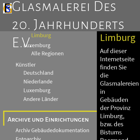
Glasmalerei Des
Rheinland-Pfalz
Saarland
20. Jahrhunderts
Niederlande
Limburg
Limburg
E.V.
Luxemburg
Auf dieser
Alle Regionen
Internetseite
Künstler
finden Sie
Deutschland
die
Niederlande
Glasmalereien
Luxemburg
in
Andere Länder
Gebäuden
der Provinz
Limburg,
Archive und Einrichtungen
bzw. des
Archiv Gebäudedokumentation
Bistums
Fotoarchiv