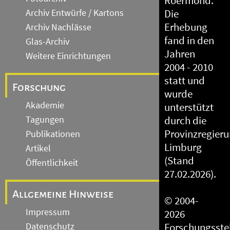
Roermond.
Archiv Entwürfe / Kartons
Die
Erhebung
Archiv Nachlässe
fand in den
Glas-Archiv
Jahren
Weitere Einrichtungen
2004 - 2010
statt und
Forschung
wurde
Akademie
unterstützt
Tagungen
durch die
Provinzregier
Publikationen
Limburg
Artikel
(Stand
Öffentlichkeit
27.02.2026).
Allgemeine Hinweise
© 2004-
Impressum
2026
Datenschutz
Forschungsstel