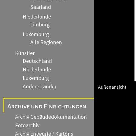
Saarland
Niederlande
Limburg
Luxemburg
Alle Regionen
Künstler
Deutschland
Niederlande
Luxemburg
Andere Länder
Außenansicht
Archive und Einrichtungen
Archiv Gebäudedokumentation
Fotoarchiv
Archiv Entwürfe / Kartons