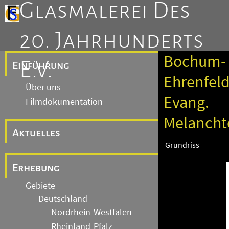
Glasmalerei Des
20. Jahrhunderts
Bochum-
E.V.
Einführung
Ehrenfeld
Über uns
Evang.
Filmdokumentation
Melancht
Aktuelles
Grundriss
Erhebung
Gebiete
Deutschland
Nordrhein-Westfalen
Rheinland-Pfalz