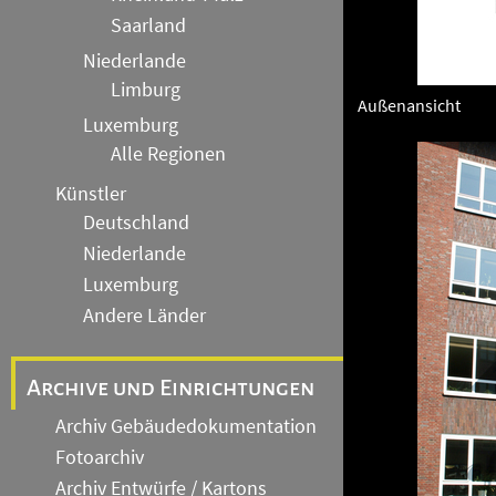
Saarland
Niederlande
Limburg
Außenansicht
Luxemburg
Alle Regionen
Künstler
Deutschland
Niederlande
Luxemburg
Andere Länder
Archive und Einrichtungen
Archiv Gebäudedokumentation
Fotoarchiv
Archiv Entwürfe / Kartons