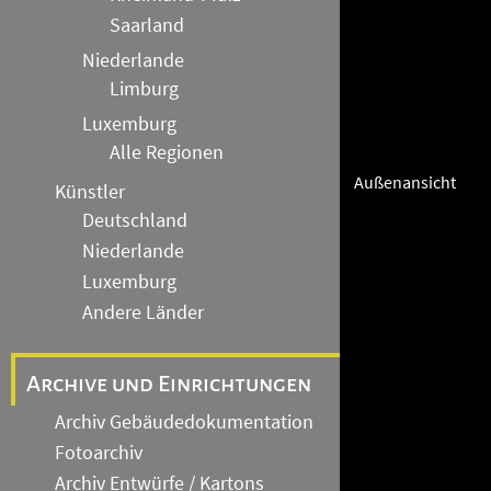
Saarland
Niederlande
Limburg
Luxemburg
Alle Regionen
Außenansicht
Künstler
Deutschland
Niederlande
Luxemburg
Andere Länder
Archive und Einrichtungen
Archiv Gebäudedokumentation
Fotoarchiv
Archiv Entwürfe / Kartons