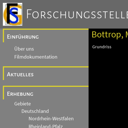
Forschungsstelle
Bottrop, 
Einführung
Grundriss
Über uns
Filmdokumentation
Aktuelles
Erhebung
Gebiete
Deutschland
Nordrhein-Westfalen
Rheinland-Pfalz