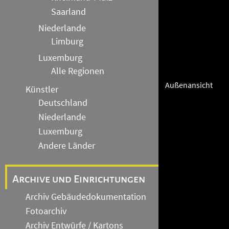
Saarland
Niederlande
Limburg
Luxemburg
Alle Regionen
Außenansicht
Künstler
Deutschland
Niederlande
Luxemburg
Andere Länder
Archive und Einrichtungen
Archiv Gebäudedokumentation
Fotoarchiv
Archiv Entwürfe / Kartons