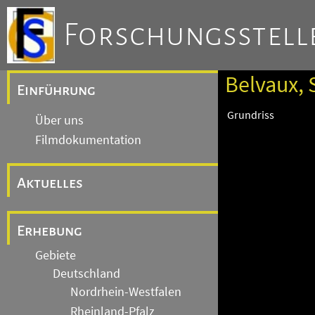
Forschungsstelle
Belvaux, 
Einführung
Grundriss
Über uns
Filmdokumentation
Aktuelles
Erhebung
Gebiete
Deutschland
Nordrhein-Westfalen
Rheinland-Pfalz