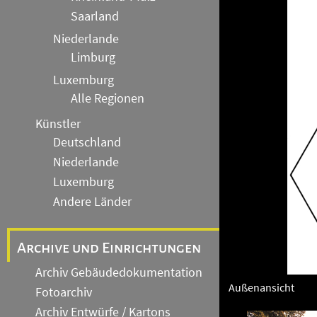
Saarland
Niederlande
Limburg
Luxemburg
Alle Regionen
Künstler
Deutschland
Niederlande
Luxemburg
Andere Länder
Archive und Einrichtungen
Archiv Gebäudedokumentation
Außenansicht
Fotoarchiv
Archiv Entwürfe / Kartons