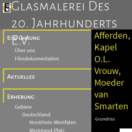
Glasmalerei Des
20. Jahrhunderts
Afferden,
E.V.
Einführung
Kapel
Über uns
O.L.
Filmdokumentation
Vrouw,
Aktuelles
Moeder
van
Erhebung
Smarten
Gebiete
Deutschland
Grundriss
Nordrhein-Westfalen
Rheinland-Pfalz