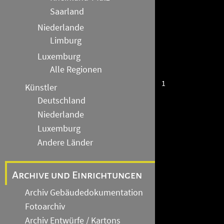
Saarland
Niederlande
Limburg
Luxemburg
Alle Regionen
1
Künstler
Deutschland
Niederlande
Luxemburg
Andere Länder
Archive und Einrichtungen
Archiv Gebäudedokumentation
Fotoarchiv
Archiv Entwürfe / Kartons