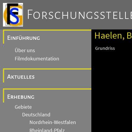
Forschungsstelle
Haelen, B
Einführung
Grundriss
Über uns
Filmdokumentation
Aktuelles
Erhebung
Gebiete
Deutschland
Nordrhein-Westfalen
Rheinland-Pfalz