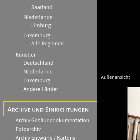
Saarland
Niederlande
Limburg
Luxemburg
Alle Regionen
Künstler
Deutschland
Niederlande
Außenansicht
Luxemburg
Andere Länder
Archive und Einrichtungen
Archiv Gebäudedokumentation
Fotoarchiv
Archiv Entwürfe / Kartons