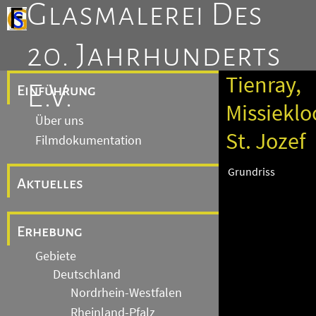
Glasmalerei Des
20. Jahrhunderts
Tienray,
E.V.
Einführung
Missieklo
Über uns
St. Jozef
Filmdokumentation
Grundriss
Aktuelles
Erhebung
Gebiete
Deutschland
Nordrhein-Westfalen
Rheinland-Pfalz