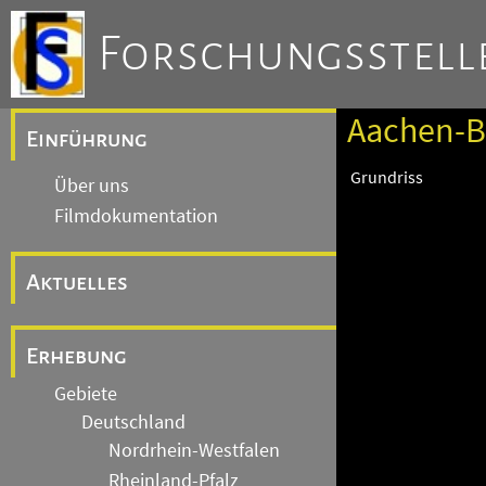
Forschungsstelle
Aachen-B
Einführung
Grundriss
Über uns
Filmdokumentation
Aktuelles
Erhebung
Gebiete
Deutschland
Nordrhein-Westfalen
Rheinland-Pfalz