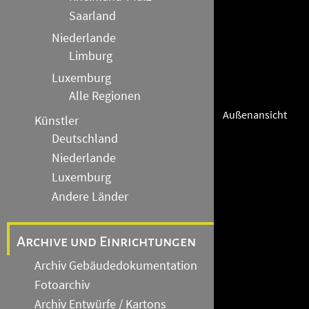
Saarland
Niederlande
Limburg
Luxemburg
Alle Regionen
Außenansicht
Künstler
Deutschland
Niederlande
Luxemburg
Andere Länder
Archive und Einrichtungen
Archiv Gebäudedokumentation
Fotoarchiv
Archiv Entwürfe / Kartons