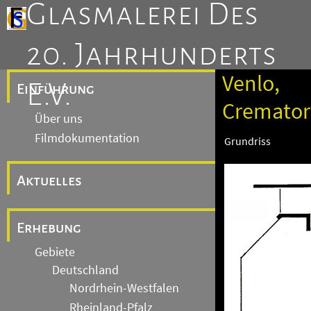
Glasmalerei Des
20. Jahrhunderts
Venlo,
E.V.
Einführung
Cremato
Über uns
Filmdokumentation
Grundriss
Aktuelles
Erhebung
Gebiete
Deutschland
Nordrhein-Westfalen
Rheinland-Pfalz