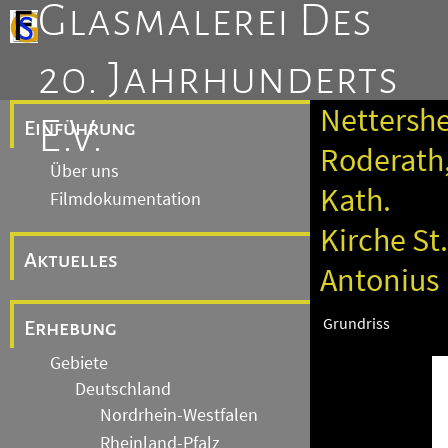
Glasmalerei Des
20. Jahrhunderts
Nettersh
E.V.
Einführung
Roderath
Über uns
Kath.
Filmdokumentation
Kirche St.
Aktuelles
Antonius
Grundriss
Erhebung
Gebiete
Deutschland
Nordrhein-Westfalen
Rheinland-Pfalz