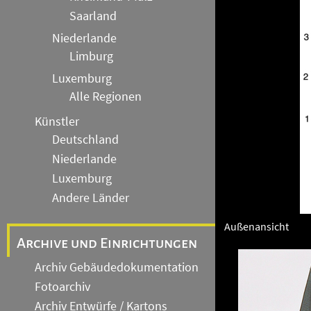
Saarland
Niederlande
Limburg
Luxemburg
Alle Regionen
Künstler
Deutschland
Niederlande
Luxemburg
Andere Länder
Außenansicht
Archive und Einrichtungen
Archiv Gebäudedokumentation
Fotoarchiv
Archiv Entwürfe / Kartons