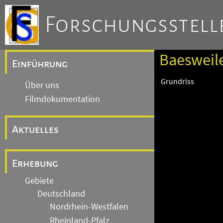
Forschungsstelle
Baesweile
Einführung
Grundriss
Über uns
Filmdokumentation
Aktuelles
Erhebung
Gebiete
Deutschland
Nordrhein-Westfalen
Rheinland-Pfalz