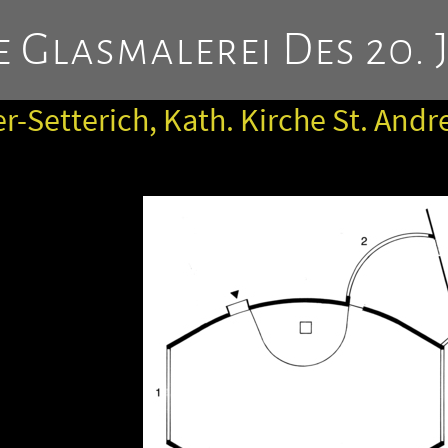
 Glasmalerei Des 20. 
r-Setterich, Kath. Kirche St. Andr