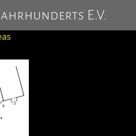
Jahrhunderts E.V.
eas