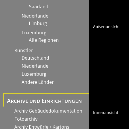
Saarland
Niederlande
Limburg
Außenansicht
Luxemburg
Alle Regionen
Künstler
Deutschland
Niederlande
Luxemburg
Andere Länder
Archive und Einrichtungen
Archiv Gebäudedokumentation
Innenansicht
Fotoarchiv
Archiv Entwürfe / Kartons