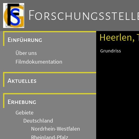
Forschungsstelle
Heerlen, 
Einführung
Grundriss
Über uns
Filmdokumentation
Aktuelles
Erhebung
Gebiete
Deutschland
Nordrhein-Westfalen
Rheinland-Pfalz