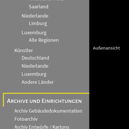
Saarland
Niederlande
Limburg
Luxemburg
Alle Regionen
Außenansicht
Künstler
Deutschland
Niederlande
Luxemburg
Andere Länder
Archive und Einrichtungen
Archiv Gebäudedokumentation
Fotoarchiv
Archiv Entwürfe / Kartons