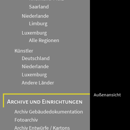
Saarland
Niederlande
Limburg
Luxemburg
Alle Regionen
Künstler
Deutschland
Niederlande
Luxemburg
Andere Länder
Außenansicht
Archive und Einrichtungen
Archiv Gebäudedokumentation
Fotoarchiv
Archiv Entwürfe / Kartons