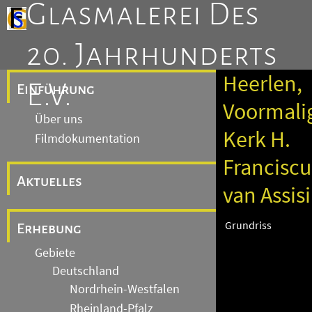
Glasmalerei Des
20. Jahrhunderts
Heerlen,
E.V.
Einführung
Voormali
Über uns
Kerk H.
Filmdokumentation
Franciscu
Aktuelles
van Assisi
Grundriss
Erhebung
Gebiete
Deutschland
Nordrhein-Westfalen
Rheinland-Pfalz