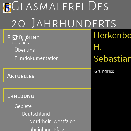
Glasmalerei Des
20. Jahrhunderts
Herkenbo
E.V.
Einführung
H.
Über uns
Sebastia
Filmdokumentation
Grundriss
Aktuelles
Erhebung
Gebiete
Deutschland
Nordrhein-Westfalen
Rheinland-Pfalz