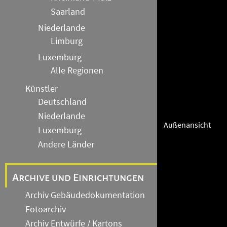
Saarland
Niederlande
Limburg
Luxemburg
Alle Regionen
Künstler
Deutschland
Niederlande
Außenansicht
Luxemburg
Andere Länder
Archive und Einrichtungen
Archiv Gebäudedokumentation
Fotoarchiv
Archiv Entwürfe / Kartons