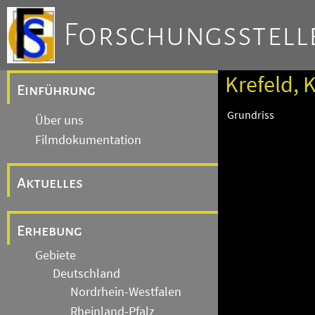
Forschungsstelle
Krefeld, 
Einführung
Grundriss
Über uns
Filmdokumentation
Aktuelles
Erhebung
Gebiete
Deutschland
Nordrhein-Westfalen
Rheinland-Pfalz