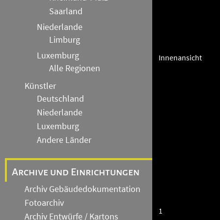
Saarland
Niederlande
Limburg
Luxemburg
Innenansicht
Alle Regionen
Künstler
Deutschland
Niederlande
Luxemburg
Andere Länder
Archive und Einrichtungen
Archiv Gebäudedokumentation
Fotoarchiv
1
Archiv Entwürfe / Kartons