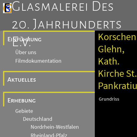
Glasmalerei Des
20. Jahrhunderts
Korschen
E.V.
Einführung
Glehn,
Über uns
Kath.
Filmdokumentation
Kirche St.
Aktuelles
Pankratiu
Grundriss
Erhebung
Gebiete
Deutschland
Nordrhein-Westfalen
Rheinland-Pfalz