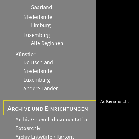
Saarland
Niederlande
Limburg
Luxemburg
Alle Regionen
Künstler
Deutschland
Niederlande
Luxemburg
Andere Länder
Außenansicht
Archive und Einrichtungen
Archiv Gebäudedokumentation
Fotoarchiv
Archiv Entwürfe / Kartons