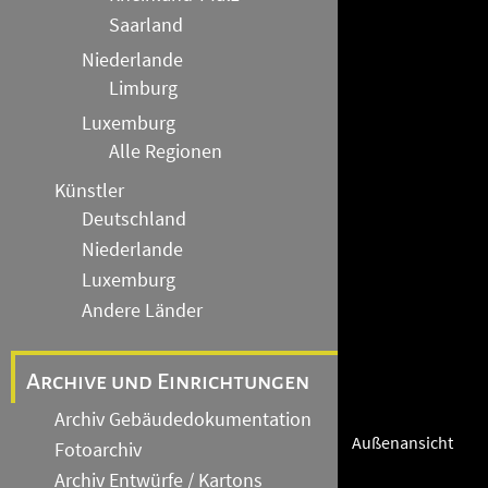
Saarland
Niederlande
Limburg
Luxemburg
Alle Regionen
Künstler
Deutschland
Niederlande
Luxemburg
Andere Länder
Archive und Einrichtungen
Archiv Gebäudedokumentation
Außenansicht
Fotoarchiv
Archiv Entwürfe / Kartons