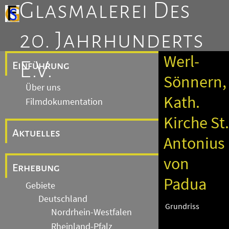
Glasmalerei Des
20. Jahrhunderts
Werl-
E.V.
Einführung
Sönnern,
Über uns
Kath.
Filmdokumentation
Kirche St.
Aktuelles
Antonius
von
Erhebung
Padua
Gebiete
Deutschland
Grundriss
Nordrhein-Westfalen
Rheinland-Pfalz