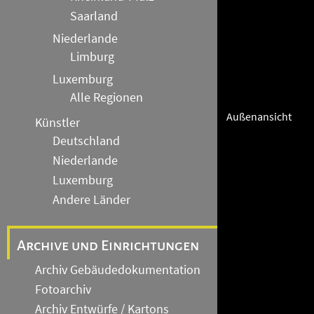
Saarland
Niederlande
Limburg
Luxemburg
Alle Regionen
Außenansicht
Künstler
Deutschland
Niederlande
Luxemburg
Andere Länder
Archive und Einrichtungen
Archiv Gebäudedokumentation
Fotoarchiv
Archiv Entwürfe / Kartons