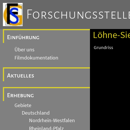
Forschungsstelle
Löhne-Sie
Einführung
Grundriss
Über uns
Filmdokumentation
Aktuelles
Erhebung
Gebiete
Deutschland
Nordrhein-Westfalen
Rheinland-Pfalz