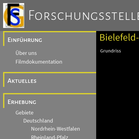
Forschungsstelle
Bielefeld
Einführung
Grundriss
Über uns
Filmdokumentation
Aktuelles
Erhebung
Gebiete
Deutschland
Nordrhein-Westfalen
Rheinland-Pfalz