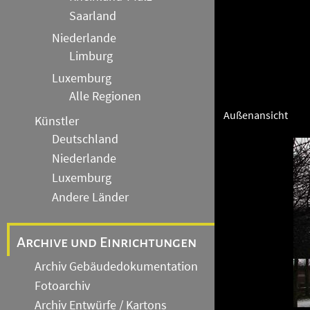
Saarland
Niederlande
Limburg
Luxemburg
Alle Regionen
Außenansicht
Künstler
Deutschland
Niederlande
Luxemburg
Andere Länder
Archive und Einrichtungen
Archiv Gebäudedokumentation
Fotoarchiv
Archiv Entwürfe / Kartons