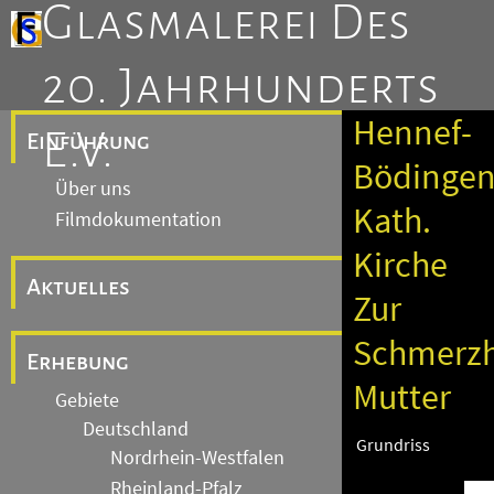
Glasmalerei Des
20. Jahrhunderts
Hennef-
E.V.
Einführung
Bödingen
Über uns
Kath.
Filmdokumentation
Kirche
Aktuelles
Zur
Schmerzh
Erhebung
Mutter
Gebiete
Deutschland
Grundriss
Nordrhein-Westfalen
Rheinland-Pfalz