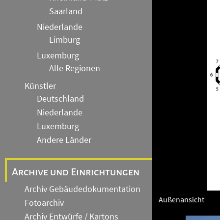
Saarland
Niederlande
Limburg
Luxemburg
Alle Regionen
Künstler
Deutschland
Niederlande
Luxemburg
Andere Länder
Archive und Einrichtungen
Archiv Gebäudedokumentation
Außenansicht
Fotoarchiv
Archiv Entwürfe / Kartons