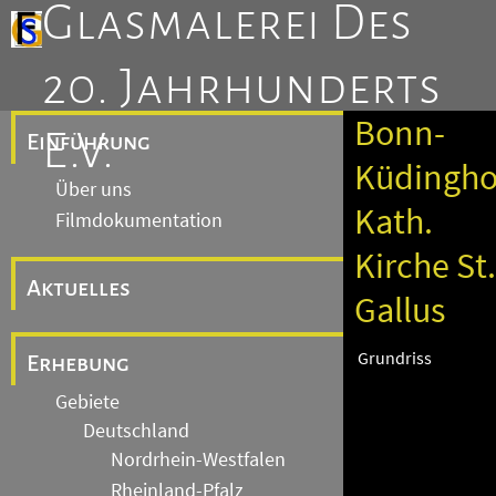
Glasmalerei Des
20. Jahrhunderts
Bonn-
E.V.
Einführung
Küdingho
Über uns
Kath.
Filmdokumentation
Kirche St.
Aktuelles
Gallus
Grundriss
Erhebung
Gebiete
Deutschland
Nordrhein-Westfalen
Rheinland-Pfalz