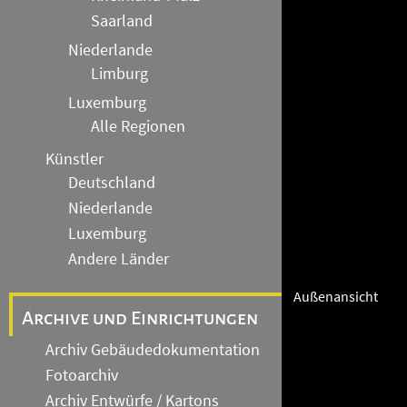
Saarland
Niederlande
Limburg
Luxemburg
Alle Regionen
Künstler
Deutschland
Niederlande
Luxemburg
Andere Länder
Außenansicht
Archive und Einrichtungen
Archiv Gebäudedokumentation
Fotoarchiv
Archiv Entwürfe / Kartons