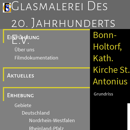
Glasmalerei Des
20. Jahrhunderts
Bonn-
E.V.
Einführung
Holtorf,
Über uns
Kath.
Filmdokumentation
Kirche St.
Aktuelles
Antonius
Grundriss
Erhebung
Gebiete
Deutschland
Nordrhein-Westfalen
Rheinland-Pfalz