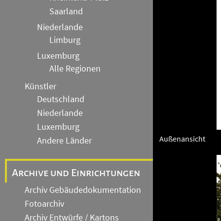
Saarland
Niederlande
Limburg
Luxemburg
Alle Regionen
Künstler
Deutschland
Niederlande
Luxemburg
Außenansicht
Andere Länder
Archive und Einrichtungen
Archiv Gebäudedokumentation
Fotoarchiv
Archiv Entwürfe / Kartons