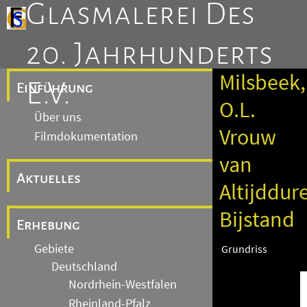
Glasmalerei Des
20. Jahrhunderts
Milsbeek,
E.V.
Einführung
O.L.
Über uns
Vrouw
Filmdokumentation
van
Aktuelles
Altijddur
Bijstand
Erhebung
Gebiete
Grundriss
Deutschland
Nordrhein-Westfalen
Rheinland-Pfalz