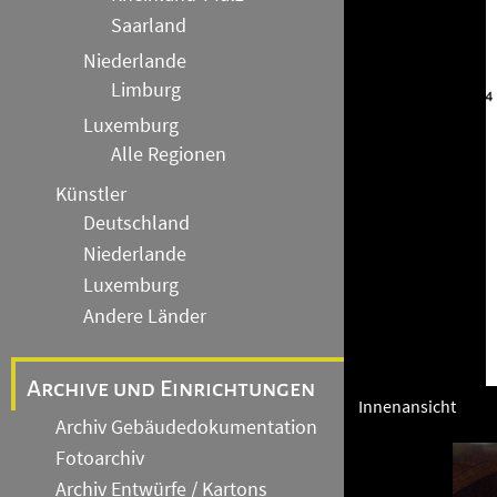
Saarland
Niederlande
Limburg
Luxemburg
Alle Regionen
Künstler
Deutschland
Niederlande
Luxemburg
Andere Länder
Archive und Einrichtungen
Innenansicht
Archiv Gebäudedokumentation
Fotoarchiv
Archiv Entwürfe / Kartons