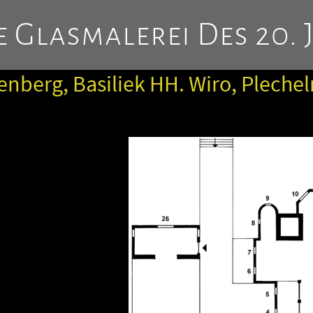
 Glasmalerei Des 20. 
ienberg, Basiliek HH. Wiro, Pleche