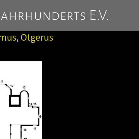
Jahrhunderts E.V.
lmus, Otgerus