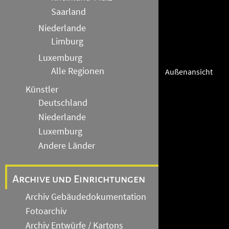
Saarland
Niederlande
Limburg
Luxemburg
Alle Regionen
Außenansicht
Künstler
Deutschland
Niederlande
Luxemburg
Andere Länder
Archive und Einrichtungen
Archiv Gebäudedokumentation
Fotoarchiv
Archiv Entwürfe / Kartons