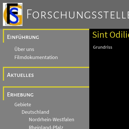
Forschungsstelle
Sint Odil
Einführung
Grundriss
Über uns
Filmdokumentation
Aktuelles
Erhebung
Gebiete
Deutschland
Nordrhein-Westfalen
Rheinland-Pfalz