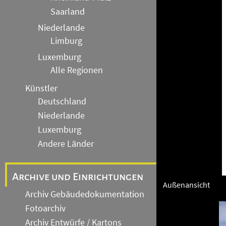
Saarland
Niederlande
Limburg
Luxemburg
Alle Regionen
Künstler
Deutschland
Niederlande
Luxemburg
Andere Länder
Archive und Einrichtungen
Außenansicht
Archiv Gebäudedokumentation
Fotoarchiv
Archiv Entwürfe / Kartons