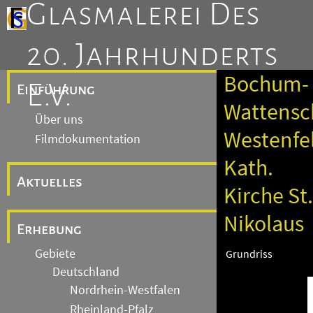
Glasmalerei Des
20. Jahrhunderts
Bochum-
E.V.
Einführung
Wattensc
Über uns
Westenfe
Filmdokumentation
Kath.
Aktuelles
Kirche St.
Nikolaus
Erhebung
Gebiete
Grundriss
Deutschland
Nordrhein-Westfalen
Rheinland-Pfalz