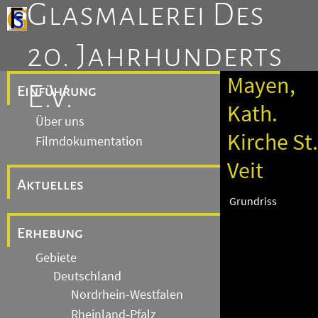
Glasmalerei Des
20. Jahrhunderts
Mayen,
E.V.
Einführung
Kath.
Über uns
Kirche St.
Filmdokumentation
Veit
Aktuelles
Grundriss
Erhebung
Gebiete
Deutschland
Nordrhein-Westfalen
Rheinland-Pfalz