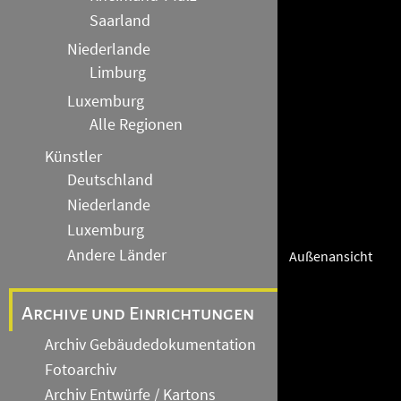
Saarland
Niederlande
Limburg
Luxemburg
Alle Regionen
Künstler
Deutschland
Niederlande
Luxemburg
Andere Länder
Außenansicht
Archive und Einrichtungen
Archiv Gebäudedokumentation
Fotoarchiv
Archiv Entwürfe / Kartons