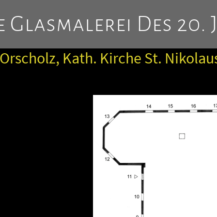
 Glasmalerei Des 20. 
Orscholz, Kath. Kirche St. Nikolau