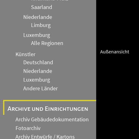
Saarland
Niederlande
Limburg
Luxemburg
Alle Regionen
Außenansicht
Künstler
Deutschland
Niederlande
Luxemburg
Andere Länder
Archive und Einrichtungen
Archiv Gebäudedokumentation
Fotoarchiv
Archiv Entwürfe / Kartons