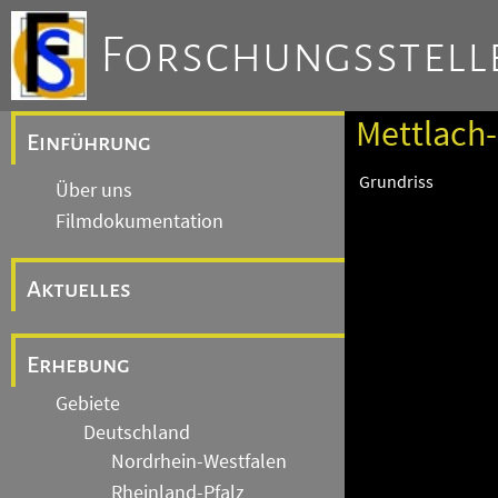
Forschungsstelle
Mettlach-
Einführung
Grundriss
Über uns
Filmdokumentation
Aktuelles
Erhebung
Gebiete
Deutschland
Nordrhein-Westfalen
Rheinland-Pfalz