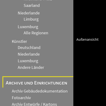
Saarland
Niederlande
Limburg
Luxemburg
Alle Regionen
Außenansicht
Künstler
Deutschland
Niederlande
Luxemburg
Andere Länder
Archive und Einrichtungen
Archiv Gebäudedokumentation
Fotoarchiv
Archiv Entwürfe / Kartons