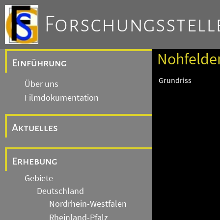
Forschungsstelle
Nohfelden
Einführung
Grundriss
Über uns
Filmdokumentation
Aktuelles
Erhebung
Gebiete
Deutschland
Nordrhein-Westfalen
Rheinland-Pfalz