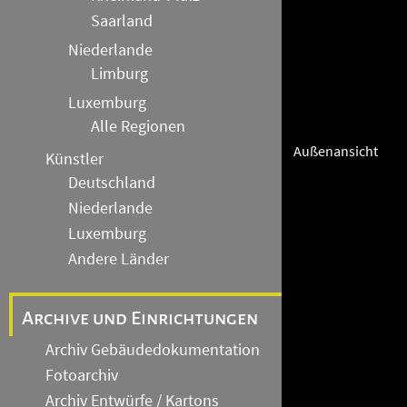
Saarland
Niederlande
Limburg
Luxemburg
Alle Regionen
Außenansicht
Künstler
Deutschland
Niederlande
Luxemburg
Andere Länder
Archive und Einrichtungen
Archiv Gebäudedokumentation
Fotoarchiv
Archiv Entwürfe / Kartons