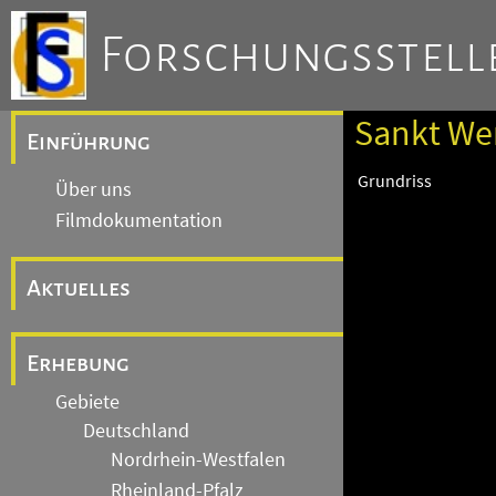
Forschungsstelle
Sankt Wen
Einführung
Grundriss
Über uns
Filmdokumentation
Aktuelles
Erhebung
Gebiete
Deutschland
Nordrhein-Westfalen
Rheinland-Pfalz