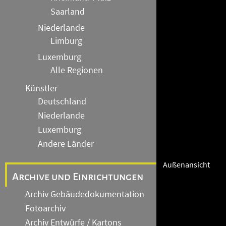
Saarland
Niederlande
Limburg
Luxemburg
Alle Regionen
Künstler
Deutschland
Niederlande
Luxemburg
Andere Länder
Außenansicht
Archive und Einrichtungen
Archiv Gebäudedokumentation
Fotoarchiv
Archiv Entwürfe / Kartons