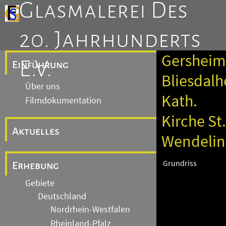
Glasmalerei Des
20. Jahrhunderts
Gersheim
E.V.
Einführung
Bliesdalh
Über uns
Kath.
Filmdokumentation
Kirche St.
Aktuelles
Wendelin
Grundriss
Erhebung
Gebiete
Deutschland
Nordrhein-Westfalen
Rheinland-Pfalz