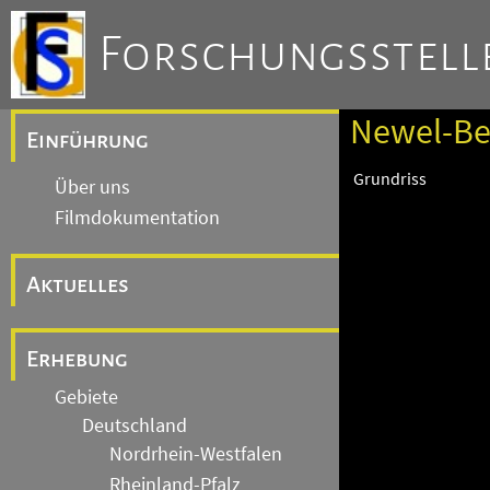
Forschungsstelle
Newel-Beß
Einführung
Grundriss
Über uns
Filmdokumentation
Aktuelles
Erhebung
Gebiete
Deutschland
Nordrhein-Westfalen
Rheinland-Pfalz