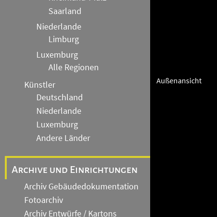
Saarland
Niederlande
Limburg
Luxemburg
Alle Regionen
Außenansicht
Künstler
Deutschland
Niederlande
Luxemburg
Andere Länder
Archive und Einrichtungen
Archiv Gebäudedokumentation
Fotoarchiv
Archiv Entwürfe / Kartons