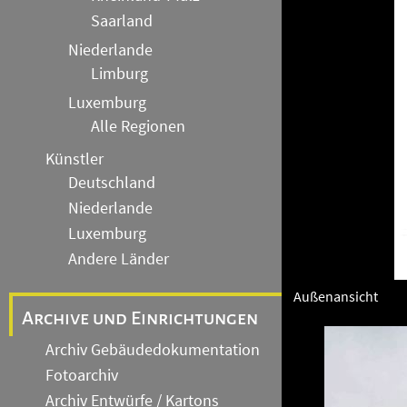
Saarland
Niederlande
Limburg
Luxemburg
Alle Regionen
Künstler
Deutschland
Niederlande
Luxemburg
Andere Länder
Außenansicht
Archive und Einrichtungen
Archiv Gebäudedokumentation
Fotoarchiv
Archiv Entwürfe / Kartons