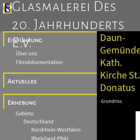
Glasmalerei Des
20. Jahrhunderts
Daun-
E.V.
Einführung
Gemünde
Über uns
Kath.
Filmdokumentation
Kirche St.
Aktuelles
Donatus
Grundriss
Erhebung
Gebiete
Deutschland
Nordrhein-Westfalen
Rheinland-Pfalz