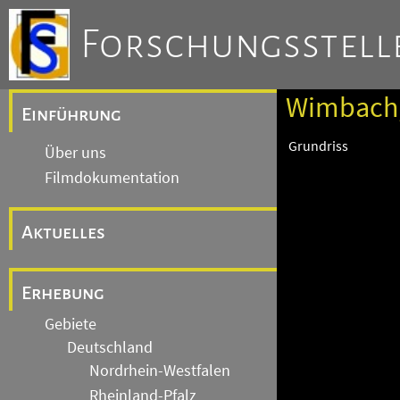
Forschungsstelle
Wimbach, 
Einführung
Grundriss
Über uns
Filmdokumentation
Aktuelles
Erhebung
Gebiete
Deutschland
Nordrhein-Westfalen
Rheinland-Pfalz