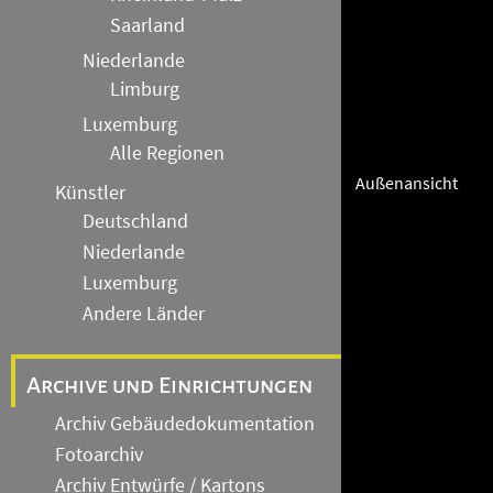
Saarland
Niederlande
Limburg
Luxemburg
Alle Regionen
Außenansicht
Künstler
Deutschland
Niederlande
Luxemburg
Andere Länder
Archive und Einrichtungen
Archiv Gebäudedokumentation
Fotoarchiv
Archiv Entwürfe / Kartons