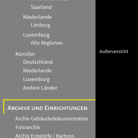
Saarland
Niederlande
Limburg
Luxemburg
Alle Regionen
Außenansicht
Künstler
Deutschland
Niederlande
Luxemburg
Andere Länder
Archive und Einrichtungen
Archiv Gebäudedokumentation
Fotoarchiv
Archiv Entwürfe / Kartons