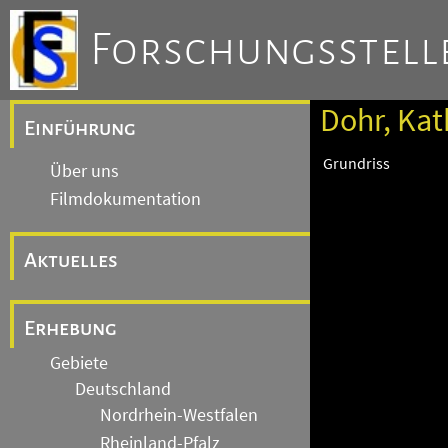
Forschungsstelle
Dohr, Kat
Einführung
Grundriss
Über uns
Filmdokumentation
Aktuelles
Erhebung
Gebiete
Deutschland
Nordrhein-Westfalen
Rheinland-Pfalz