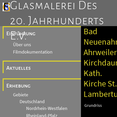
Glasmalerei Des
20. Jahrhunderts
Bad
E.V.
Einführung
Neuenahr
Über uns
Ahrweiler
Filmdokumentation
Kirchdau
Aktuelles
Kath.
Kirche St.
Erhebung
Lambert
Gebiete
Deutschland
Grundriss
Nordrhein-Westfalen
Rheinland-Pfalz