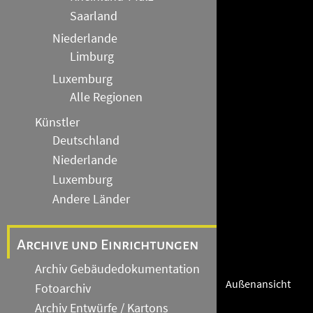
Saarland
Niederlande
Limburg
Luxemburg
Alle Regionen
Künstler
Deutschland
Niederlande
Luxemburg
Andere Länder
Archive und Einrichtungen
Archiv Gebäudedokumentation
Außenansicht
Fotoarchiv
Archiv Entwürfe / Kartons