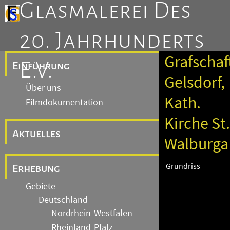
Glasmalerei Des
20. Jahrhunderts
Grafschaf
E.V.
Einführung
Gelsdorf,
Über uns
Kath.
Filmdokumentation
Kirche St.
Aktuelles
Walburga
Grundriss
Erhebung
Gebiete
Deutschland
Nordrhein-Westfalen
Rheinland-Pfalz