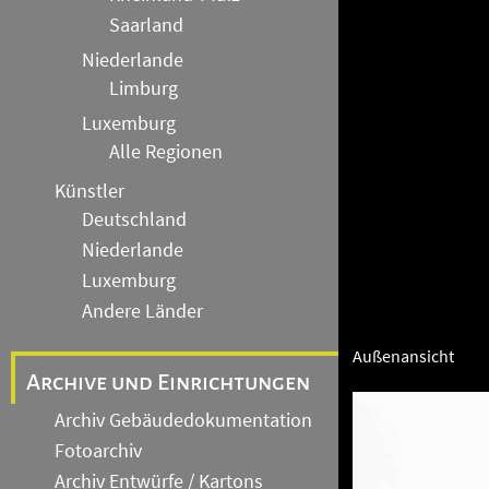
Saarland
Niederlande
Limburg
Luxemburg
Alle Regionen
Künstler
Deutschland
Niederlande
Luxemburg
Andere Länder
Außenansicht
Archive und Einrichtungen
Archiv Gebäudedokumentation
Fotoarchiv
Archiv Entwürfe / Kartons