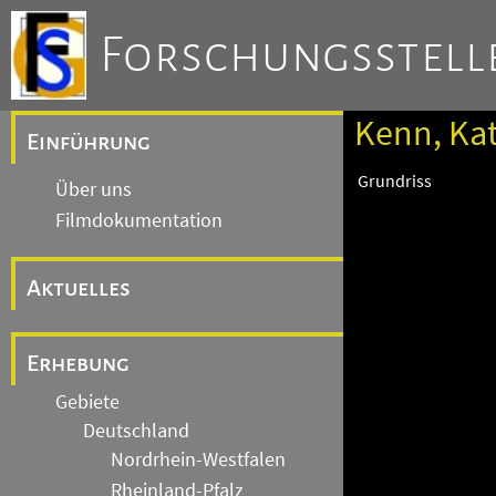
Forschungsstelle
Kenn, Kat
Einführung
Grundriss
Über uns
Filmdokumentation
Aktuelles
Erhebung
Gebiete
Deutschland
Nordrhein-Westfalen
Rheinland-Pfalz