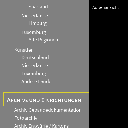
Saarland
Außenansicht
Niederlande
Limburg
Luxemburg
Alle Regionen
Künstler
Deutschland
Niederlande
Luxemburg
Andere Länder
Archive und Einrichtungen
Archiv Gebäudedokumentation
Fotoarchiv
Archiv Entwürfe / Kartons