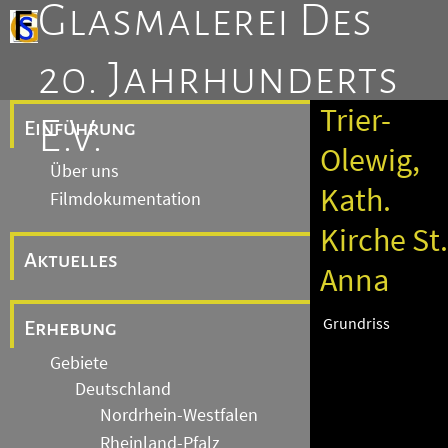
Glasmalerei Des
20. Jahrhunderts
Trier-
E.V.
Einführung
Olewig,
Über uns
Kath.
Filmdokumentation
Kirche St.
Aktuelles
Anna
Grundriss
Erhebung
Gebiete
Deutschland
Nordrhein-Westfalen
Rheinland-Pfalz