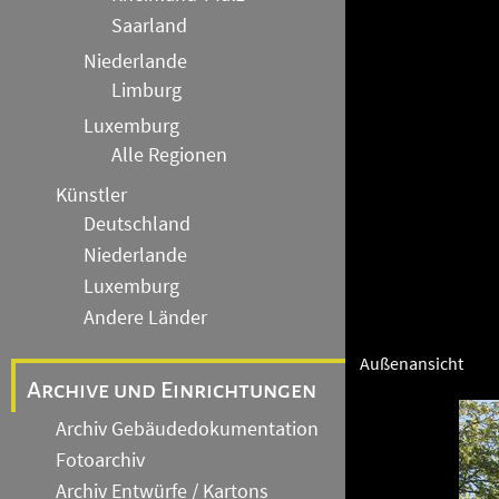
Saarland
Niederlande
Limburg
Luxemburg
Alle Regionen
Künstler
Deutschland
Niederlande
Luxemburg
Andere Länder
Außenansicht
Archive und Einrichtungen
Archiv Gebäudedokumentation
Fotoarchiv
Archiv Entwürfe / Kartons