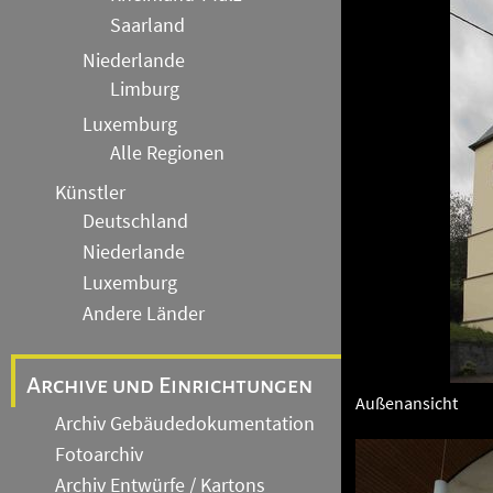
Saarland
Niederlande
Limburg
Luxemburg
Alle Regionen
Künstler
Deutschland
Niederlande
Luxemburg
Andere Länder
Archive und Einrichtungen
Außenansicht
Archiv Gebäudedokumentation
Fotoarchiv
Archiv Entwürfe / Kartons