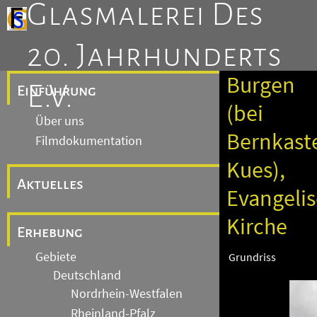
Glasmalerei Des
20. Jahrhunderts
Burgen
E.V.
Einführung
(bei
Über uns
Bernkaste
Filmdokumentation
Kues),
Aktuelles
Evangeli
Kirche
Erhebung
Gebiete
Grundriss
Deutschland
Nordrhein-Westfalen
Rheinland-Pfalz