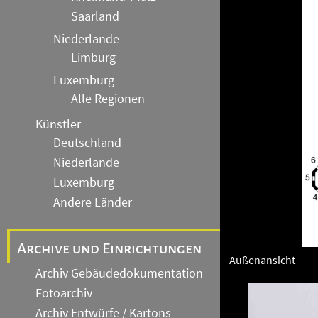
Saarland
Niederlande
Limburg
Luxemburg
Alle Regionen
Künstler
Deutschland
Niederlande
Luxemburg
Andere Länder
Archive und Einrichtungen
Außenansicht
Archiv Gebäudedokumentation
Fotoarchiv
Archiv Entwürfe / Kartons