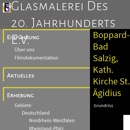
Glasmalerei Des
20. Jahrhunderts
Boppard-
E.V.
Einführung
Bad
Über uns
Salzig,
Filmdokumentation
Kath.
Aktuelles
Kirche St.
Ägidius
Erhebung
Gebiete
Grundriss
Deutschland
Nordrhein-Westfalen
Rheinland-Pfalz