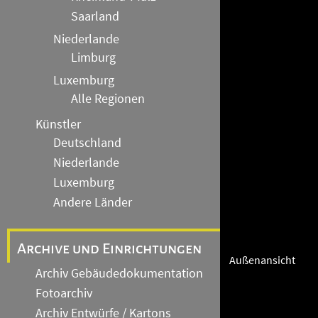
Saarland
Niederlande
Limburg
Luxemburg
Alle Regionen
Künstler
Deutschland
Niederlande
Luxemburg
Andere Länder
Archive und Einrichtungen
Außenansicht
Archiv Gebäudedokumentation
Fotoarchiv
Archiv Entwürfe / Kartons