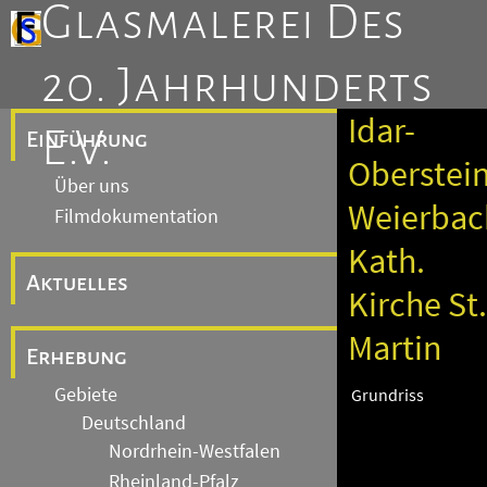
Glasmalerei Des
20. Jahrhunderts
Idar-
E.V.
Einführung
Oberstein
Über uns
Weierbac
Filmdokumentation
Kath.
Aktuelles
Kirche St.
Martin
Erhebung
Gebiete
Grundriss
Deutschland
Nordrhein-Westfalen
Rheinland-Pfalz