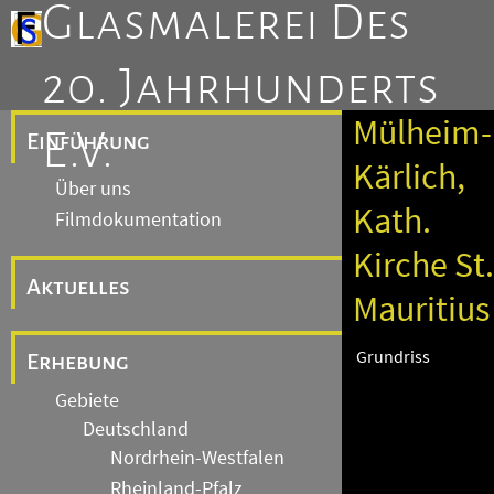
Glasmalerei Des
20. Jahrhunderts
Mülheim-
E.V.
Einführung
Kärlich,
Über uns
Kath.
Filmdokumentation
Kirche St.
Aktuelles
Mauritius
Grundriss
Erhebung
Gebiete
Deutschland
Nordrhein-Westfalen
Rheinland-Pfalz