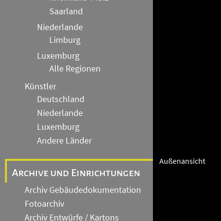
Saarland
Niederlande
Limburg
Luxemburg
Alle Regionen
Künstler
Deutschland
Niederlande
Luxemburg
Andere Länder
Außenansicht
Archive und Einrichtungen
Archiv Gebäudedokumentation
Fotoarchiv
Archiv Entwürfe / Kartons