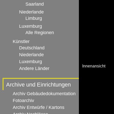
Saarland
Niederlande
Limburg
Luxemburg
Alle Regionen
Künstler
Deutschland
Niederlande
Luxemburg
Innenansicht
Andere Länder
Archive und Einrichtungen
Archiv Gebäudedokumentation
Fotoarchiv
Archiv Entwürfe / Kartons