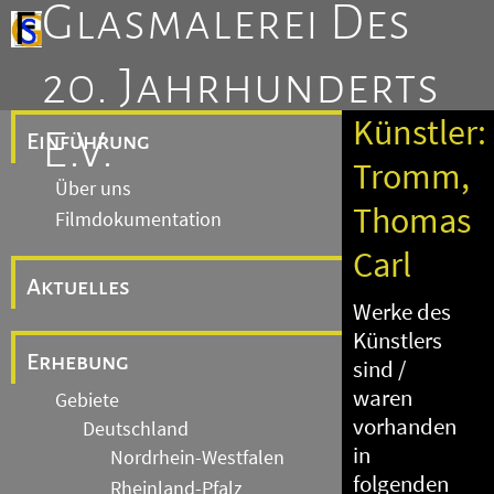
Glasmalerei Des
20. Jahrhunderts
Künstler:
E.V.
Einführung
Tromm,
Über uns
Thomas
Filmdokumentation
Carl
Aktuelles
Werke des
Künstlers
Erhebung
sind /
waren
Gebiete
vorhanden
Deutschland
in
Nordrhein-Westfalen
folgenden
Rheinland-Pfalz