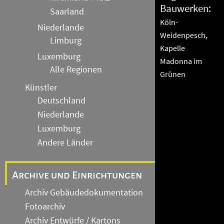
Bauwerken:
Saarland
Köln-
Niederlande
Weidenpesch,
Limburg
Kapelle
Luxemburg
Madonna im
Alle Regionen
Grünen
Künstler
Deutschland
Niederlande
Luxemburg
Andere Länder
Archive und Einrichtungen
Archiv Gebäudedokumentation
Fotoarchiv
Archiv Entwürfe / Kartons