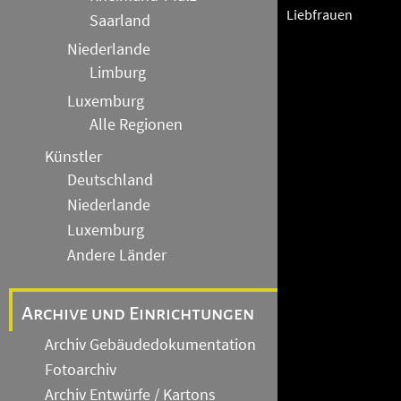
Liebfrauen
Saarland
Niederlande
Limburg
Luxemburg
Alle Regionen
Künstler
Deutschland
Niederlande
Luxemburg
Andere Länder
Archive und Einrichtungen
Archiv Gebäudedokumentation
Fotoarchiv
Archiv Entwürfe / Kartons