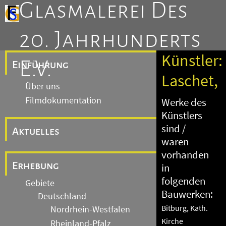
Glasmalerei Des
20. Jahrhunderts
Künstler:
E.V.
Einführung
Laschet,
Über uns
Filmdokumentation
Werke des
Künstlers
sind /
Aktuelles
waren
vorhanden
Erhebung
in
folgenden
Gebiete
Bauwerken:
Deutschland
Bitburg, Kath.
Nordrhein-Westfalen
Kirche
Rheinland-Pfalz