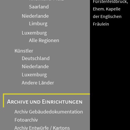
Fürstenfeldbruck,
Saarland
Ehem. Kapelle
Niederlande
der Englischen
Limburg
Fräulein
Luxemburg
Alle Regionen
Künstler
Deutschland
Niederlande
Luxemburg
Andere Länder
Archive und Einrichtungen
Archiv Gebäudedokumentation
Fotoarchiv
Archiv Entwürfe / Kartons