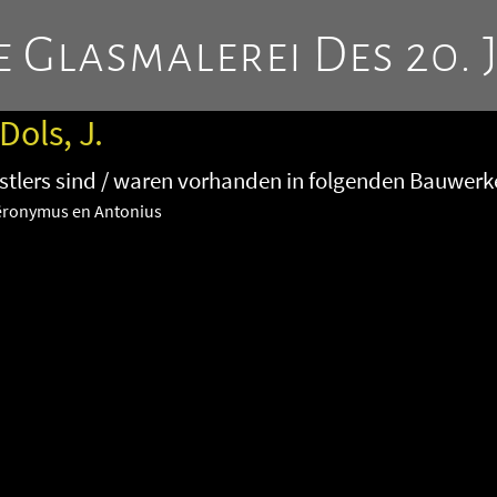
 Glasmalerei Des 20. 
Dols, J.
tlers sind / waren vorhanden in folgenden Bauwerk
iëronymus en Antonius