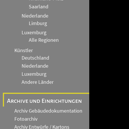
Saarland
Niederlande
Limburg
Luxemburg
Alle Regionen
Künstler
Deutschland
Niederlande
Luxemburg
Andere Länder
Archive und Einrichtungen
Archiv Gebäudedokumentation
Fotoarchiv
Archiv Entwürfe / Kartons