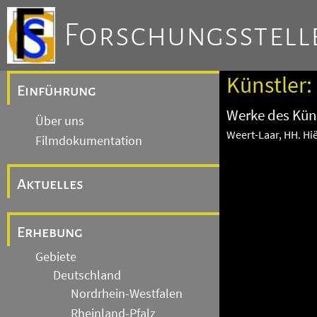
Forschungsstelle
Künstler: 
Einführung
Werke des Küns
Über uns
Weert-Laar, HH. H
Filmdokumentation
Aktuelles
Erhebung
Gebiete
Deutschland
Nordrhein-Westfalen
Rheinland-Pfalz