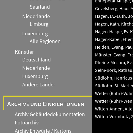
Ennepetal-Milspe, 
Saarland
Gevelsberg, Haus M
Niederlande
Hagen, Ev.-Luth. J
Limburg
Hagen, Kath. Kirche
Hagen-Haspe, Ev. 
Luxemburg
Hagen-Kabel, Ehem
Alle Regionen
Heiden, Evang. Pau
Künstler
Münster, Evang. Fre
Deutschland
Rheine-Mesum, Eva
Niederlande
Selm-Bork, Rathau
Luxemburg
Südlohn, Henricus-
Andere Länder
Südlohn, St. Marien
Wetter (Ruhr)-Volm
Wetter (Ruhr)-Weng
Archive und Einrichtungen
Witten-Annen, Alte
Archiv Gebäudedokumentation
Witten-Vormholz, Ze
Fotoarchiv
Archiv Entwürfe / Kartons