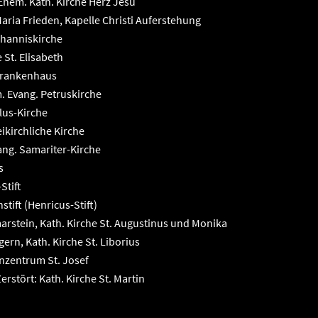
Ehem. Kath. Kirche Herz Jesu
aria Frieden, Kapelle Christi Auferstehung
ohanniskirche
 St. Elisabeth
Krankenhaus
. Evang. Petruskirche
lus-Kirche
ikirchliche Kirche
ng. Samariter-Kirche
s
Stift
stift (Henricus-Stift)
arstein, Kath. Kirche St. Augustinus und Monika
ern, Kath. Kirche St. Liborius
nzentrum St. Josef
rstört: Kath. Kirche St. Martin