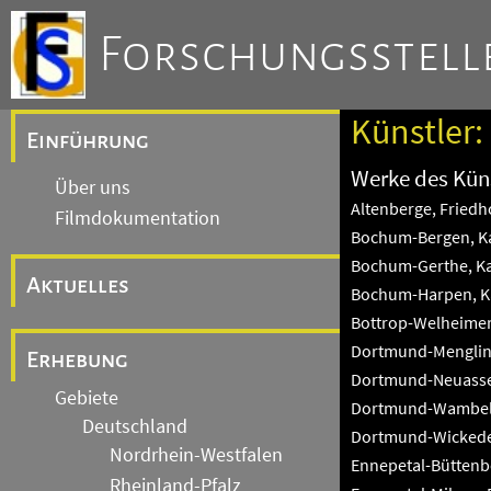
Forschungsstelle
Künstler:
Einführung
Werke des Küns
Über uns
Altenberge, Friedh
Filmdokumentation
Bochum-Bergen, Kat
Bochum-Gerthe, Kat
Aktuelles
Bochum-Harpen, Kat
Bottrop-Welheimer 
Dortmund-Mengling
Erhebung
Dortmund-Neuasseln
Gebiete
Dortmund-Wambel, 
Deutschland
Dortmund-Wickede,
Nordrhein-Westfalen
Ennepetal-Büttenbe
Rheinland-Pfalz